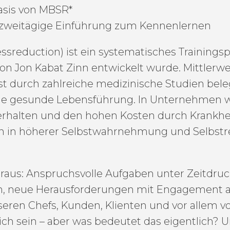
asis von MBSR*
e zweitägige Einführung zum Kennenlernen
essreduction) ist ein systematisches Traini
von Jon Kabat Zinn entwickelt wurde. Mittlerwei
st durch zahlreiche medizinische Studien bel
ne gesunde Lebensführung. In Unternehmen wi
 erhalten und den hohen Kosten durch Krankhe
in höherer Selbstwahrnehmung und Selbstre
eraus: Anspruchsvolle Aufgaben unter Zeitdruck
, neue Herausforderungen mit Engagement a
eren Chefs, Kunden, Klienten und vor allem von
ich sein – aber was bedeutet das eigentlich? 