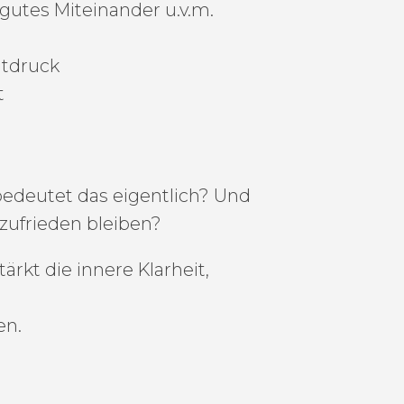
 gutes Miteinander u.v.m.
itdruck
t
 bedeutet das eigentlich? Und
zufrieden bleiben?
ärkt die innere Klarheit,
en.