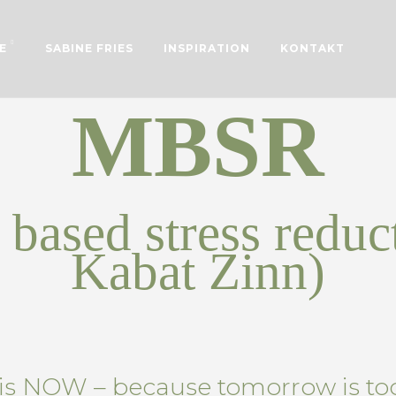
E
SABINE FRIES
INSPIRATION
KONTAKT
MBSR
 based stress reduc
Kabat Zinn)
 is NOW – because tomorrow is too