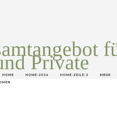
amtangebot f
und Private
HOME
HOME-2024
HOME-ZEILE-2
MBSR
OMEN