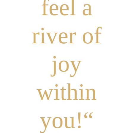
feel a
river of
joy
within
you!“